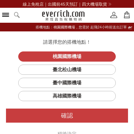
線上免稅店｜出國前45天預訂｜四大機場取貨
搭機地點：
桃園國際機場，
您需於 起飛24小時前送出訂單
請選擇您的搭機地點！
登入限定：免費送點數
品牌選單
立即登入
桃園國際機場
臺北松山機場
篩選
排序
1
臺中國際機場
高雄國際機場
確認
稍後決定