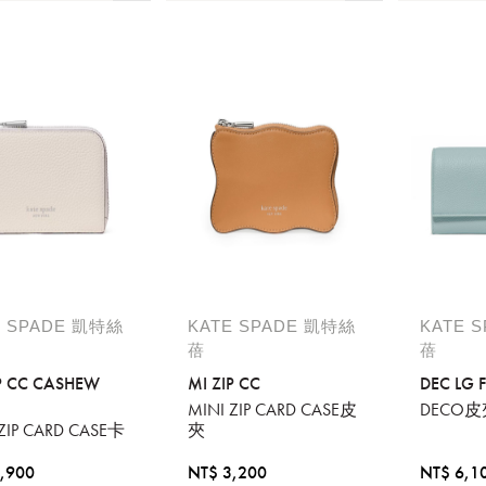
E SPADE 凱特絲
KATE SPADE 凱特絲
KATE 
蓓
蓓
IP CC CASHEW
MI ZIP CC
DEC LG F
MINI ZIP CARD CASE皮
DECO皮
 ZIP CARD CASE卡
夾
,900
NT$ 3,200
NT$ 6,1