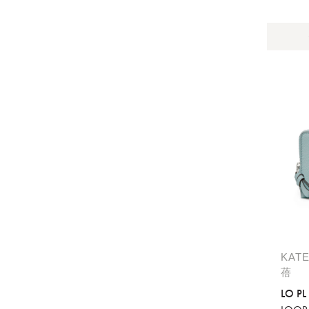
KAT
蓓
LO P