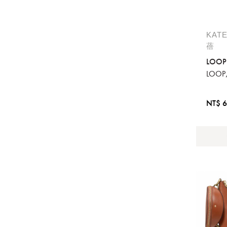
KAT
蓓
LOOP 
LOO
NT$ 6