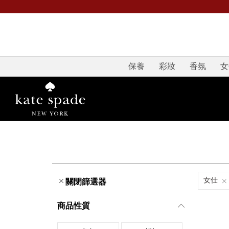
保養
彩妝
香氛
女
女仕
關閉篩選器
商品性質