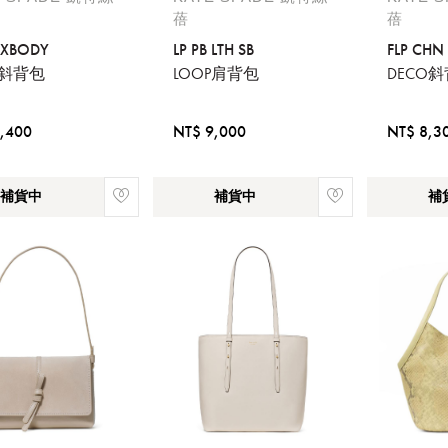
您必須登入才有辦法使用喜愛清單！
蓓
蓓
 XBODY
LP PB LTH SB
FLP CHN
醒您：
P斜背包
LOOP肩背包
DECO
品線上預訂服務限
國際線出境旅客
使用
機場的下單時間皆不相同，細節或訂購流程指引，請瀏覽
購物
,400
NT$ 9,000
NT$ 8,3
補貨中
補貨中
補