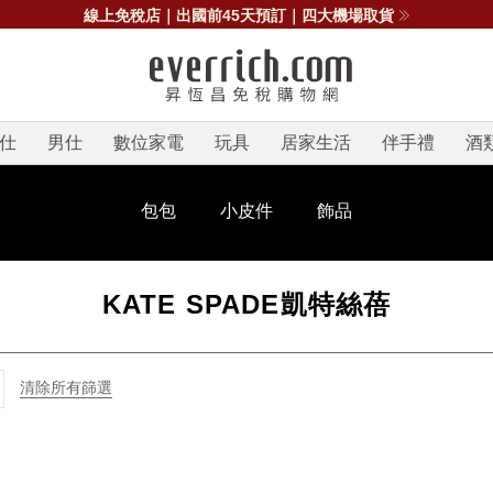
線上免稅店｜出國前45天預訂｜四大機場取貨
仕
男仕
數位家電
玩具
居家生活
伴手禮
酒
包包
小皮件
飾品
KATE SPADE凱特絲蓓
清除所有篩選