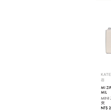
KAT
蓓
MI Z
MIL
MINI
夾
NT$ 2