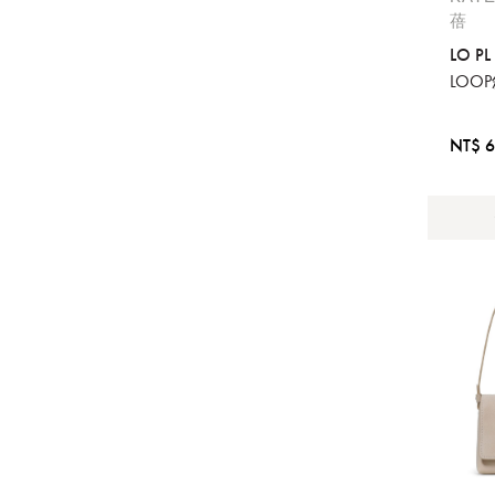
蓓
LO PL
提
LOO
免稅
不同
NT$ 6
明
。