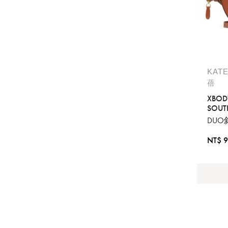
KAT
蓓
XBOD
SOUT
DUO
NT$ 9