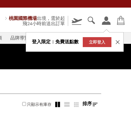
桃園國際機場
出境，需於起
飛24小時前送出訂單
類
品牌導覽
V-STORY
登入限定：免費送點數
立即登入
排序
只顯示有庫存