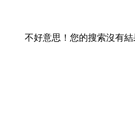
您必須登入才有辦法使用喜愛清單！
醒您：
品線上預訂服務限
國際線出境旅客
使用
不好意思！您的搜索沒有結
機場的下單時間皆不相同，細節或訂購流程指引，請瀏覽
購物