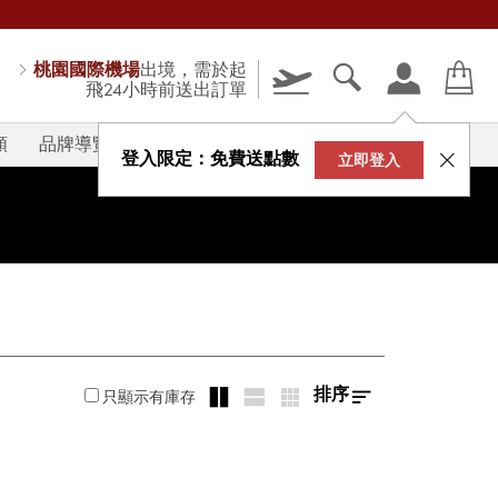
桃園國際機場
出境，需於起
飛24小時前送出訂單
類
品牌導覽
V-STORY
登入限定：免費送點數
立即登入
排序
只顯示有庫存