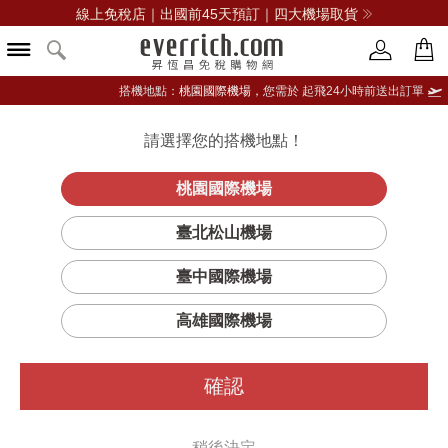
線上免稅店｜出國前45天預訂｜四大機場取貨
搭機地點：
桃園國際機場，
您需於 起飛24小時前送出訂單
請選擇您的搭機地點！
登入限定：免費送點數
立即登入
桃園國際機場
臺北松山機場
臺中國際機場
篩選
排序
1
高雄國際機場
確認
稍後決定