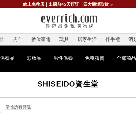
線上免稅店｜出國前45天預訂｜四大機場取貨
仕
男仕
數位家電
玩具
居家生活
伴手禮
酒
保養品
彩妝品
男性保養
免稅獨賣
全部商品
SHISEIDO資生堂
清除所有篩選