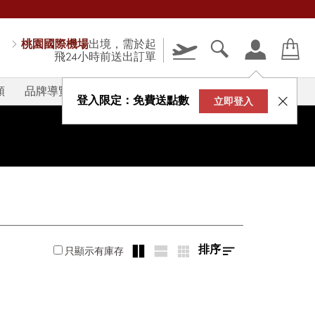
桃園國際機場
出境，需於起
飛24小時前送出訂單
類
品牌導覽
V-STORY
登入限定：免費送點數
立即登入
排序
只顯示有庫存