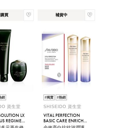
即購買
補貨中
熱銷
#獨賣
#熱銷
IDO 資生堂
SHISEIDO 資生堂
SOLUTION LX
VITAL PERFECTION
US REGIME
BASIC CARE ENRICHED
SET
藏多元再生修
全效亮白抗紋滋潤護