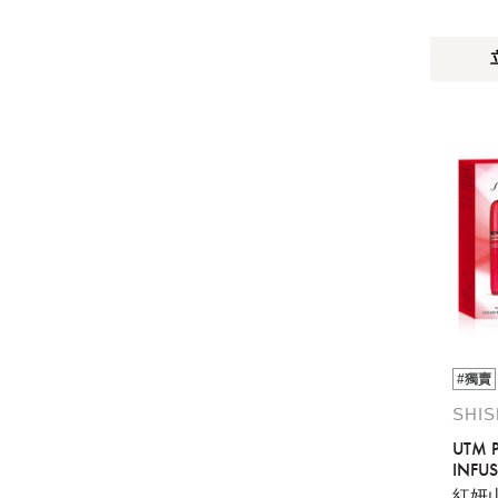
#獨賣
SHI
UTM 
INFU
100M
紅妍