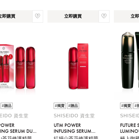
立即購買
立即購買
立
#贈品
#獨賣
#贈品
#獨賣
#
SEIDO 資生堂
SHISEIDO 資生堂
SHISE
POWER
UTM POWER
FUTURE 
SING SERUM DUO
INFUSING SERUM
LUMINO
L*2
100ML
SET
山茶花修護精華
紅妍山茶花修護精華
極上御