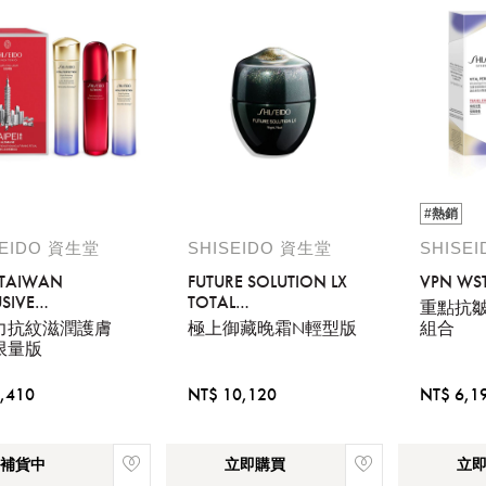
#熱銷
SEIDO 資生堂
SHISEIDO 資生堂
SHISE
 TAIWAN
FUTURE SOLUTION LX
VPN WST
SIVE
TOTAL
重點抗
(UTM+VPN
REGENERATING
力抗紋滋潤護膚
極上御藏晚霜N輕型版
組合
CHED
CREAM SOFT
限量版
ON+VPN
CHED EMULSION)
,410
NT$ 10,120
NT$ 6,1
補貨中
立即購買
立