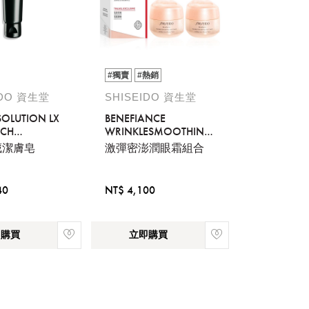
#獨賣
#熱銷
IDO 資生堂
SHISEIDO 資生堂
SOLUTION LX
BENEFIANCE
ICH
WRINKLESMOOTHING
ING FOAM
EYE CREAM DUO
藏潔膚皂
激彈密澎潤眼霜組合
40
NT$ 4,100
即購買
立即購買