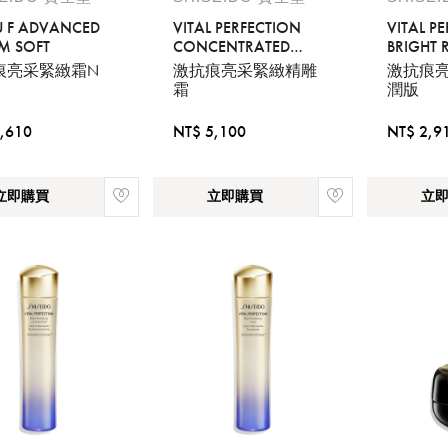
您必須登入才有辦法使用喜愛清單！
U F ADVANCED
VITAL PERFECTION
VITAL P
M SOFT
CONCENTRATED
BRIGHT 
醒您：
SUPREME CREAM
EMULSI
痕亮采緊緻霜N
激抗痕亮采緊緻精雕
激抗痕亮
霜
潤版
品線上預訂服務限
國際線出境旅客
使用
機場的下單時間皆不相同，細節或訂購流程指引，請瀏覽
購物
,610
NT$ 5,100
NT$ 2,9
立即購買
立即購買
立