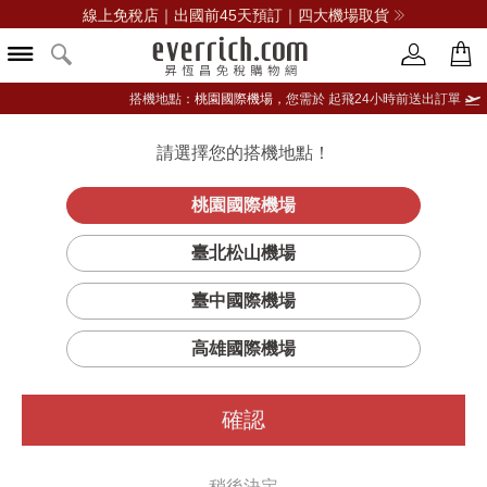
News 台中 / 高雄機場出發，最高贈11,111點
搭機地點：
桃園國際機場，
您需於 起飛24小時前送出訂單
請選擇您的搭機地點！
登入限定：免費送點數
品牌選單
立即登入
桃園國際機場
臺北松山機場
AVEDA
臺中國際機場
篩選
排序
高雄國際機場
確認
稍後決定