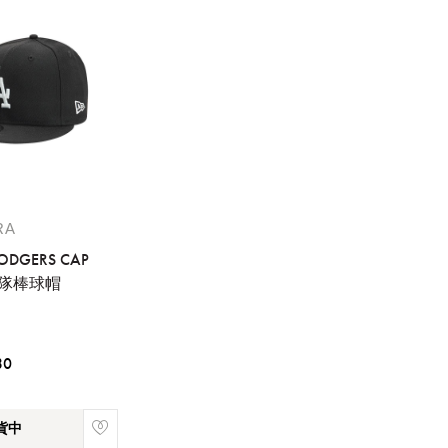
稍後決定
RA
DODGERS CAP
奇隊棒球帽
30
貨中