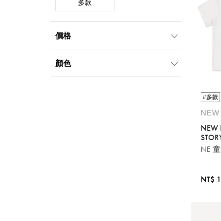
多款
價格
1000元-1999元
顏色
黑
白
棕
#多款
裸
NEW
NEW 
STOR
NE 童
NT$ 1
提
免稅