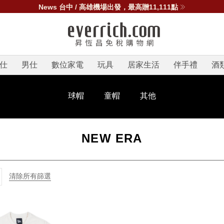
新會員送$300｜天天登入賺10點｜10點折1元
仕
男仕
數位家電
玩具
居家生活
伴手禮
酒
球帽
童帽
其他
NEW ERA
清除所有篩選