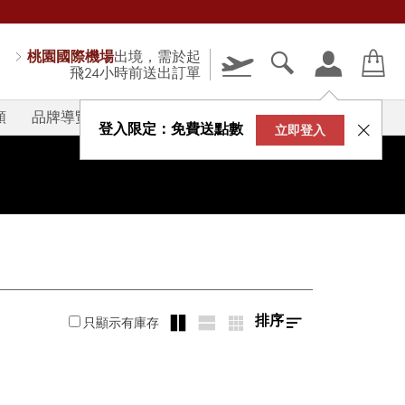
桃園國際機場
出境，需於起
飛24小時前送出訂單
類
品牌導覽
V-STORY
登入限定：免費送點數
立即登入
排序
只顯示有庫存