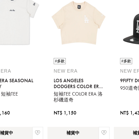
#多款
#多款
請選擇您的搭機地點
 ERA
NEW ERA
NEW E
ERA SEASONAL
LOS ANGELES
9FIFTY 
桃園國際機場(TPE)
臺北松山機場(TSA)
Y
DODGERS COLOR ERA
950道
OAT MILK WOMEN
 短袖TEE
短袖TEE COLOR ERA 洛
臺中國際機場(RMQ)
高雄國際機場(KHH)
CROP TEE
杉磯道奇
您必須登入才有辦法使用喜愛清單！
,160
NT$ 1,150
NT$ 1,4
醒您：
補貨中
補貨中
補
品線上預訂服務限
國際線出境旅客
使用