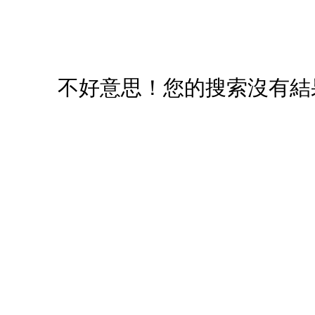
您必須登入才有辦法使用喜愛清單！
醒您：
品線上預訂服務限
國際線出境旅客
使用
不好意思！您的搜索沒有結
機場的下單時間皆不相同，細節或訂購流程指引，請瀏覽
購物