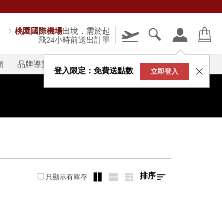
桃園國際機場
出境，需於起
飛24小時前送出訂單
類
品牌導覽
V-STORY
登入限定：免費送點數
立即登入
排序
只顯示有庫存