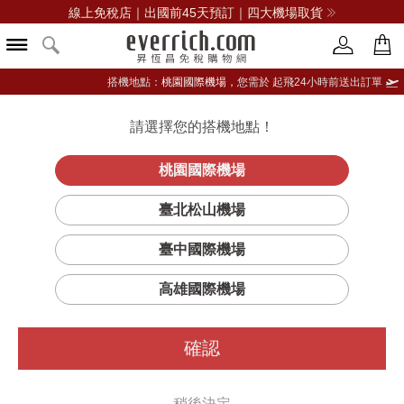
線上免稅店｜出國前45天預訂｜四大機場取貨
搭機地點：
桃園國際機場，
您需於 起飛24小時前送出訂單
請選擇您的搭機地點！
登入限定：免費送點數
品牌選單
立即登入
桃園國際機場
臺北松山機場
HERMÈS愛馬仕
臺中國際機場
篩選
排序
1
高雄國際機場
確認
稍後決定