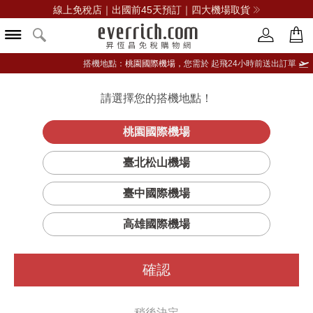
線上免稅店｜出國前45天預訂｜四大機場取貨
搭機地點：
桃園國際機場，
您需於 起飛24小時前送出訂單
請選擇您的搭機地點！
登入限定：免費送點數
品牌選單
立即登入
桃園國際機場
臺北松山機場
HERMÈS愛馬仕
臺中國際機場
篩選
排序
1
高雄國際機場
確認
稍後決定