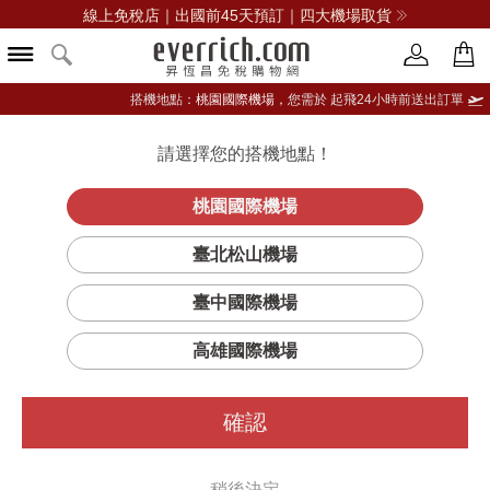
線上免稅店｜出國前45天預訂｜四大機場取貨
搭機地點：
桃園國際機場，
您需於 起飛24小時前送出訂單
請選擇您的搭機地點！
登入限定：免費送點數
立即登入
桃園國際機場
臺北松山機場
臺中國際機場
篩選
排序
1
高雄國際機場
確認
稍後決定