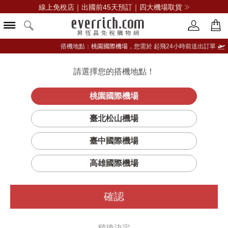
線上免稅店｜出國前45天預訂｜四大機場取貨
搭機地點：
桃園國際機場，
您需於 起飛24小時前送出訂單
請選擇您的搭機地點！
登入限定：免費送點數
立即登入
桃園國際機場
臺北松山機場
臺中國際機場
篩選
排序
1
高雄國際機場
確認
稍後決定