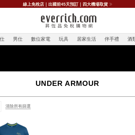
線上免稅店｜出國前45天預訂｜四大機場取貨
仕
男仕
數位家電
玩具
居家生活
伴手禮
酒
UNDER ARMOUR
清除所有篩選