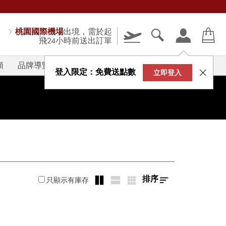
桃園國際機場
出境，需於起
飛24小時前送出訂單
類
品牌導覽
V-STORY
登入限定：免費送點數
立即登入
排序
只顯示有庫存