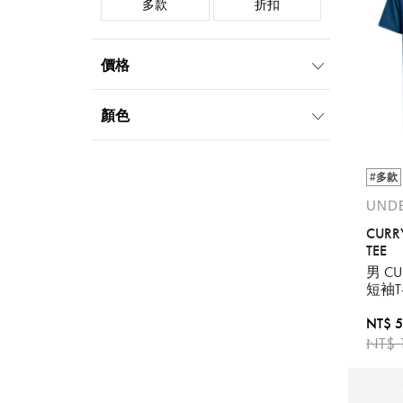
多款
折扣
價格
999元以下
顏色
藍
紫
#多款
UND
CURR
TEE
男 CU
短袖T-
NT$ 
NT$ 
提
免稅