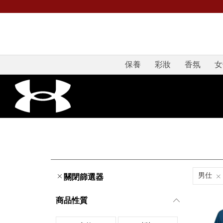
保養
彩妝
香氛
女
男仕
關閉篩選器
商品性質