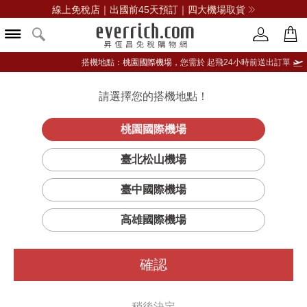
線上免稅店｜出國前45天預訂｜四大機場取貨
搭機地點：
桃園國際機場，
您需於 起飛24小時前送出訂單
請選擇您的搭機地點！
登入限定：免費送點數
品牌選單
立即登入
桃園國際機場
ANESSA安耐曬
臺北松山機場
篩選
排序
1
臺中國際機場
高雄國際機場
確認
稍後決定