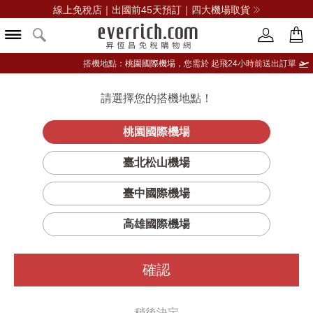
線上免稅店｜出國前45天預訂｜四大機場取貨
搭機地點：
桃園國際機場，
您需於 起飛24小時前送出訂單
請選擇您的搭機地點！
登入限定：免費送點數
立即登入
桃園國際機場
臺北松山機場
YAMAZAKI山崎
臺中國際機場
篩選
排序
1
高雄國際機場
確認
稍後決定