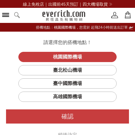
線上免稅店｜出國前45天預訂｜四大機場取貨
搭機地點：
桃園國際機場，
您需於 起飛24小時前送出訂單
請選擇您的搭機地點！
登入限定：免費送點數
立即登入
桃園國際機場
臺北松山機場
DON JULIO唐胡立歐
臺中國際機場
篩選
排序
1
高雄國際機場
確認
稍後決定