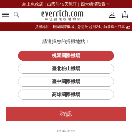
線上免稅店｜出國前45天預訂｜四大機場取貨
搭機地點：
桃園國際機場，
您需於 起飛24小時前送出訂單
請選擇您的搭機地點！
登入限定：免費送點數
品牌選單
立即登入
桃園國際機場
臺北松山機場
SWATCH斯沃琪
臺中國際機場
篩選
排序
1
高雄國際機場
確認
稍後決定