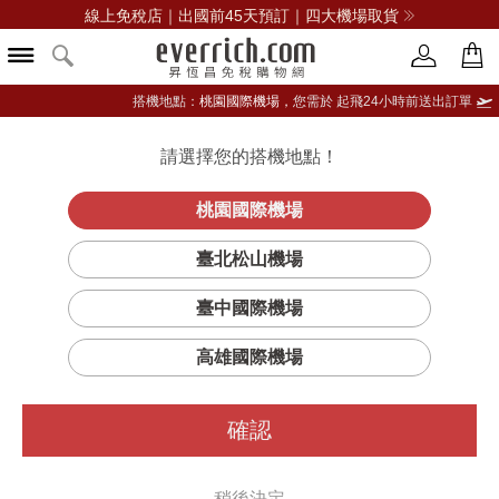
線上免稅店｜出國前45天預訂｜四大機場取貨
搭機地點：
桃園國際機場，
您需於 起飛24小時前送出訂單
請選擇您的搭機地點！
登入限定：免費送點數
立即登入
桃園國際機場
臺北松山機場
臺中國際機場
篩選
排序
1
高雄國際機場
確認
稍後決定