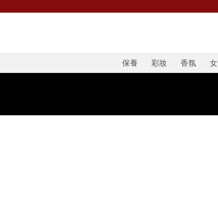
保養
彩妝
香氛
女