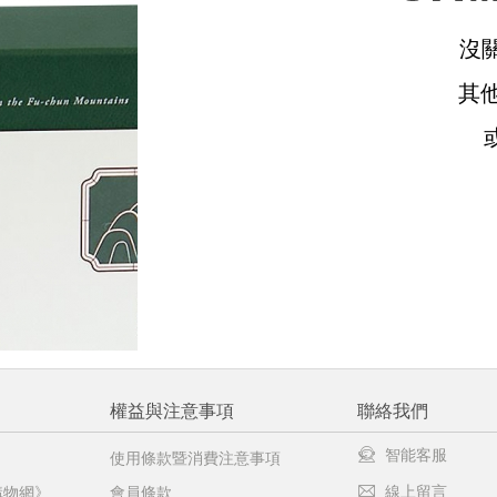
沒
請選擇您的搭機地點
其
桃園國際機場(TPE)
臺北松山機場(TSA)
臺中國際機場(RMQ)
高雄國際機場(KHH)
醒您：
品線上預訂服務限
國際線出境旅客
使用
機場的下單時間皆不相同，細節或訂購流程指引，請瀏覽
購物
權益與注意事項
聯絡我們
智能客服
使用條款暨消費注意事項
線上留言
購物網》
會員條款