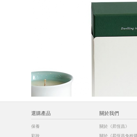
提
免稅
不同
明
。
選購產品
關於我們
保養
關於《昇恆昌》
彩妝
關於《昇恆昌免稅