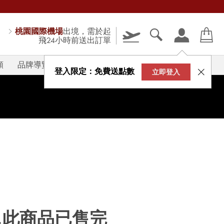
桃園國際機場
出境，需於起
飛24小時前送出訂單
類
品牌導覽
V-STORY
登入限定：免費送點數
立即登入
...此商品已售完