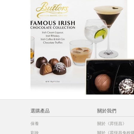
提
免稅
不同
明
。
選購產品
關於我們
保養
關於《昇恆昌》
彩妝
關於《昇恆昌免稅