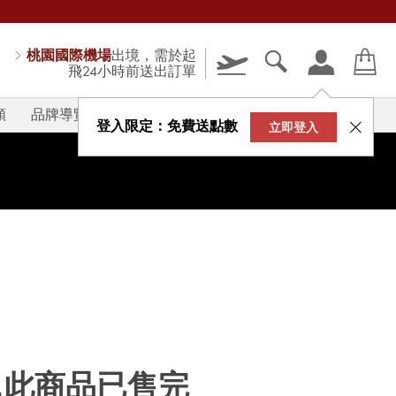
桃園國際機場
出境，需於起
飛24小時前送出訂單
類
品牌導覽
V-STORY
登入限定：免費送點數
立即登入
...此商品已售完