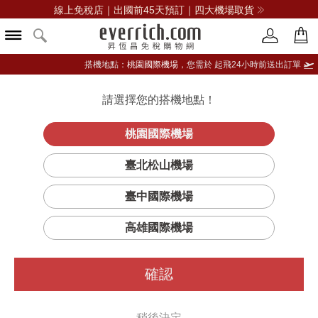
線上免稅店｜出國前45天預訂｜四大機場取貨
搭機地點：
桃園國際機場，
您需於 起飛24小時前送出訂單
請選擇您的搭機地點！
登入限定：免費送點數
品牌選單
立即登入
桃園國際機場
臺北松山機場
臺中國際機場
...此商品已售完
高雄國際機場
沒關係
您可以看看
其他的
CALVIN KLEIN
商品
確認
或更多
女裝
稍後決定