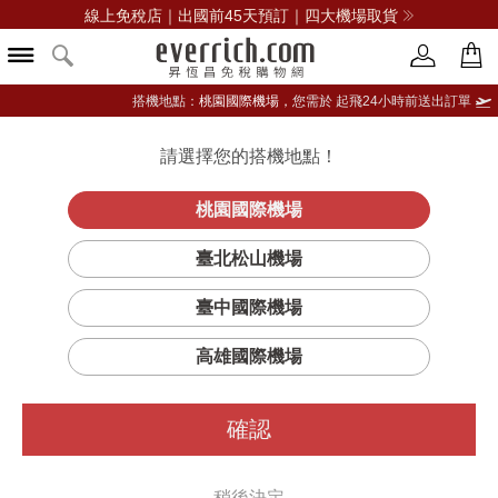
線上免稅店｜出國前45天預訂｜四大機場取貨
搭機地點：
桃園國際機場，
您需於 起飛24小時前送出訂單
請選擇您的搭機地點！
登入限定：免費送點數
立即登入
桃園國際機場
GMA系列腕
首頁
女仕
女錶
卡西歐(精品)
臺北松山機場
錶
臺中國際機場
高雄國際機場
確認
稍後決定