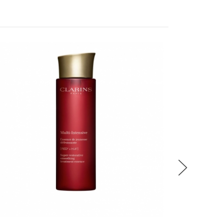
稍後決定
B
蘭花
流程說