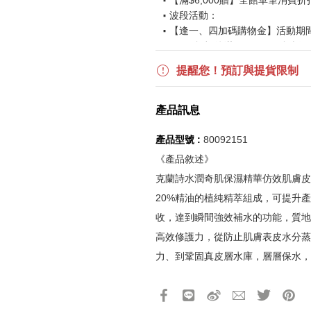
【滿$6,000贈】全館單筆消費折
波段活動：
【逢一、四加碼購物金】活動期間2026
$850 折扣後滿$15,000 可折抵
更多優惠請見
旅人挑戰賽
活動頁
提醒您！預訂與提貨限制
《刷指定信用卡優惠》
產品訊息
活動詳情請參見
信用卡優惠指南
如使用信用卡分期，無法部分退
產品型號 :
80092151
實際折扣金額以系統顯示為準
《產品敘述》
克蘭詩水潤奇肌保濕精華仿效肌膚皮
《網站活動限制說明》
20%精油的植純精萃組成，可提升
所有活動皆訂單成立時間為準，
收，達到瞬間強效補水的功能，質地
所有活動皆以系統自動計算是否
高效修護力，從防止肌膚表皮水分蒸
所有活動皆不可不同訂單相互累
力、到鞏固真皮層水庫，層層保水，
所有活動昇恆昌股份有限公司保
產品13碼代號
2120108921510