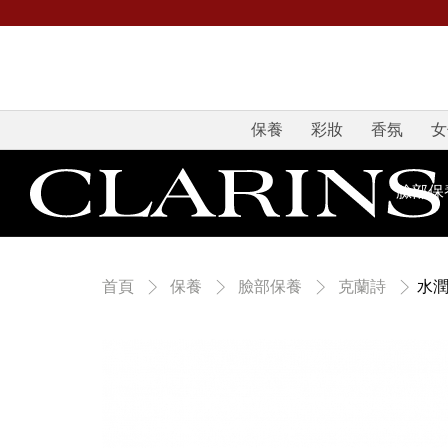
保養
彩妝
香氛
女
臉部保
水
首頁
保養
臉部保養
克蘭詩