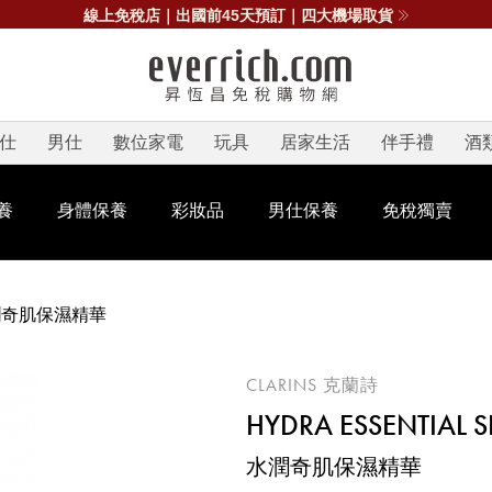
線上免稅店｜出國前45天預訂｜四大機場取貨
仕
男仕
數位家電
玩具
居家生活
伴手禮
酒
養
身體保養
彩妝品
男仕保養
免稅獨賣
潤奇肌保濕精華
CLARINS 克蘭詩
HYDRA ESSENTIAL 
水潤奇肌保濕精華