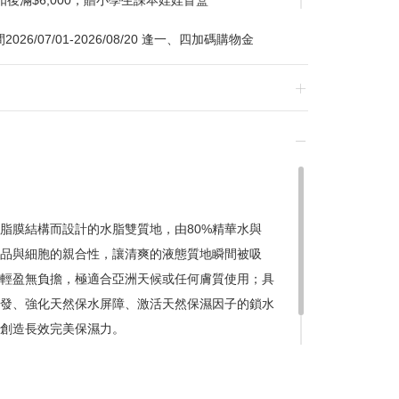
扣後滿$6,000，贈小學生課本娃娃盲盒
/07/01-2026/08/20 逢一、四加碼購物金
換貨，須整筆刷退後重新購買
脂膜結構而設計的水脂雙質地，由80%精華水與
產品與細胞的親合性，讓清爽的液態質地瞬間被吸
贈品皆為數量有限，送完為止
輕盈無負擔，極適合亞洲天候或任何膚質使用；具
達到滿額優惠門檻，以系統計算為準
發、強化天然保水屏障、激活天然保濕因子的鎖水
計
創造長效完美保濕力。
留變更或終止之權利