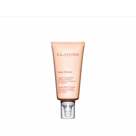
請選擇您的搭機地點
桃園國際機場(TPE)
臺北松山機場(TSA)
臺中國際機場(RMQ)
高雄國際機場(KHH)
折扣通知
您必須登入才有辦法使用喜愛清單！
折扣通知
醒您：
品線上預訂服務限
國際線出境旅客
使用
機場的下單時間皆不相同，細節或訂購流程指引，請瀏覽
購物