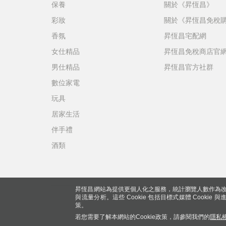
保養
關於《昇恆昌》
彩妝
關於《昇恆昌免稅
香氛
昇恆昌宅配網
女仕精品
昇恆昌免稅商店官
男仕精品
昇恆昌官方社群
數位家電
玩具
居家生活
伴手禮
酒類
昇恆昌網站為提供更個人化之服務，統計瀏覽人數作為改
與流量分析。這些 Cookie 包括目標式媒體 Cookie
策。
若您需要了解本網站的Cookie政策，請參閱我們的
隱私