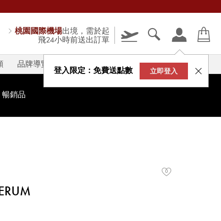
桃園國際機場
出境，需於起
飛24小時前送出訂單
類
品牌導覽
V-STORY
登入限定：免費送點數
立即登入
暢銷品
SERUM