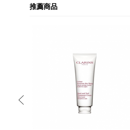
推薦商品
提
免稅
不同
明
。