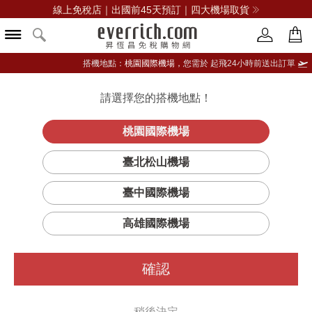
線上免稅店｜出國前45天預訂｜四大機場取貨
搭機地點：
桃園國際機場，
您需於 起飛24小時前送出訂單
請選擇您的搭機地點！
登入限定：免費送點數
品牌選單
立即登入
桃園國際機場
彈潤按摩嫩
首頁
保養
臉部保養
肌膚之鑰
臺北松山機場
唇霜
臺中國際機場
高雄國際機場
確認
稍後決定