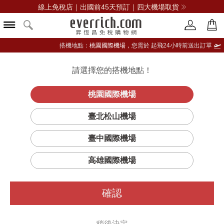
線上免稅店｜出國前45天預訂｜四大機場取貨
搭機地點：
桃園國際機場，
您需於 起飛24小時前送出訂單
請選擇您的搭機地點！
登入限定：免費送點數
品牌選單
立即登入
桃園國際機場
HARLEY
首頁
女仕
女用包
蔻馳(精品)
臺北松山機場
SHOULDER BAG 23 單肩包
臺中國際機場
高雄國際機場
確認
稍後決定