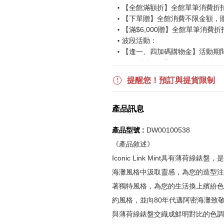
【全館滿額折】全館單筆消費折扣後
【下單贈】全館消費不限金額，
【滿$6,000贈】全館單筆消費折
波段活動：
【逢一、四加碼購物金】活動期間2026
$850 折扣後滿$15,000 可折抵
更多優惠請見
旅人挑戰賽
活動頁
提醒您！預訂與提貨限制
《刷指定信用卡優惠》
產品訊息
活動詳情請參見
信用卡優惠指南
如使用信用卡分期，無法部分退
產品型號 :
DW00100538
實際折扣金額以系統顯示為準
《產品敘述》
Iconic Link Mint具有薄荷
《網站活動限制說明》
海灘風格中汲取靈感，為您的造型注
所有活動皆訂單成立時間為準，
著獨特風格，為您的生活換上繽紛色彩。Ic
所有活動皆以系統自動計算是否
約風格，並向80年代邁阿密海灘致
所有活動皆不可不同訂單相互累
與薄荷綠錶盤交織成鮮明對比的色調
所有活動昇恆昌股份有限公司保