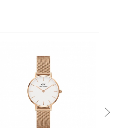
稍後決定
PETIT
流程說