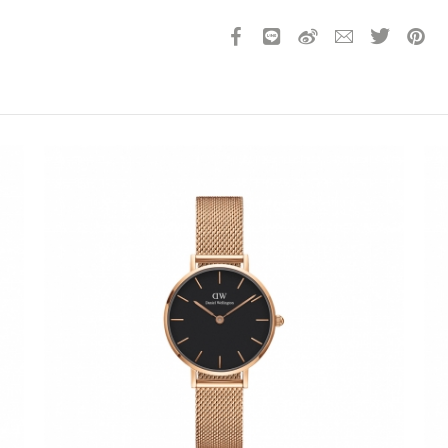
產品13碼代號
2631300600280
請選擇您的搭機地點
桃園國際機場(TPE)
臺北松山機場(TSA)
臺中國際機場(RMQ)
高雄國際機場(KHH)
折扣通知
您必須登入才有辦法使用喜愛清單！
折扣通知
醒您：
品線上預訂服務限
國際線出境旅客
使用
機場的下單時間皆不相同，細節或訂購流程指引，請瀏覽
購物