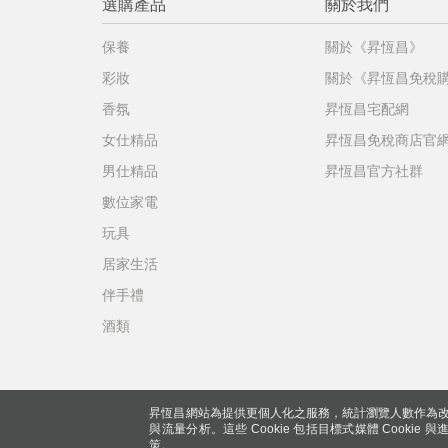
選購產品
關於我們
保養
關於《昇恆昌》
彩妝
關於《昇恆昌免稅
香氛
昇恆昌宅配網
女仕精品
昇恆昌免稅商店官
男仕精品
昇恆昌官方社群
數位家電
玩具
居家生活
伴手禮
酒類
昇恆昌網站為提供更個人化之服務，統計瀏覽人數作為改
與流量分析。這些 Cookie 包括目標式媒體 Cookie
策。