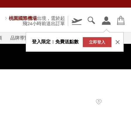
桃園國際機場
出境，需於起
飛24小時前送出訂單
類
品牌導覽
V-STORY
登入限定：免費送點數
立即登入