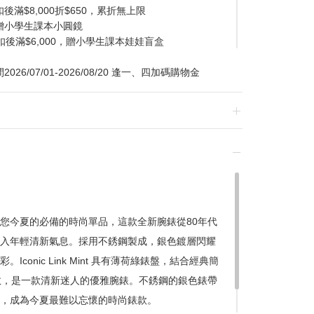
滿$8,000折$650，累折無上限
贈小學生課本小圓鏡
扣後滿$6,000，贈小學生課本娃娃盲盒
/07/01-2026/08/20 逢一、四加碼購物金
換貨，須整筆刷退後重新購買
綠錶盤，是您今夏的必備的時尚單品，這款全新腕錶從80年代
入年輕清新氣息。採用不銹鋼製成，銀色鍍層閃耀
贈品皆為數量有限，送完為止
onic Link Mint 具有薄荷綠錶盤，結合經典簡
達到滿額優惠門檻，以系統計算為準
敬，是一款清新迷人的優雅腕錶。不銹鋼的銀色錶帶
計
，成為今夏最難以忘懷的時尚錶款。
留變更或終止之權利