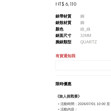
NT$ 6,110
錶帶材質
鋼
錶殼材質
鋼
顏色
綠_綠
錶面尺寸
32MM
腕錶類型
QUARTZ
有貨通知我
限時優惠
《旅人挑戰賽》
活動時間：2026/07/01 10:00 至 2
活動內容：