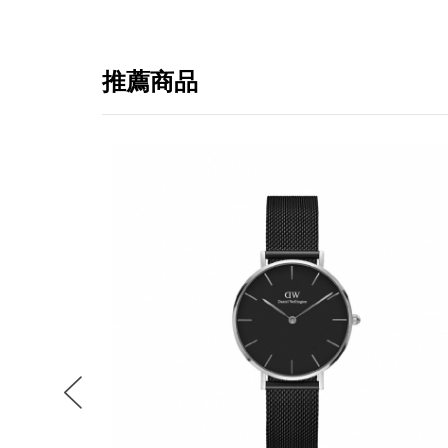
推薦商品
提
免稅
不同
明
。