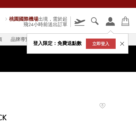
桃園國際機場
出境，需於起
飛24小時前送出訂單
類
品牌導覽
V-STORY
登入限定：免費送點數
立即登入
CK