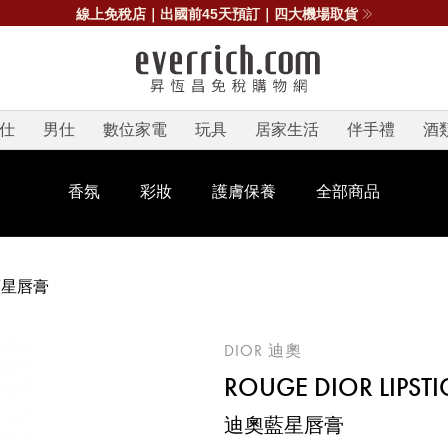
線上免稅店｜出國前45天預訂｜四大機場取貨
仕
男仕
數位家電
玩具
居家生活
伴手禮
酒
香氛
彩妝
護膚保養
全部商品
藍星唇膏
DIOR 迪奧
ROUGE DIOR LIPSTI
迪奧藍星唇膏