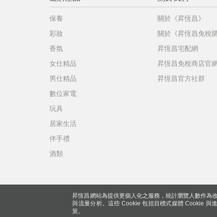
保養
關於《昇恆昌》
彩妝
關於《昇恆昌免稅
香氛
昇恆昌宅配網
女仕精品
昇恆昌免稅商店官
男仕精品
昇恆昌官方社群
數位家電
玩具
居家生活
伴手禮
酒類
昇恆昌網站為提供更個人化之服務，統計瀏覽人數作為改
與流量分析。這些 Cookie 包括目標式媒體 Cookie
策。