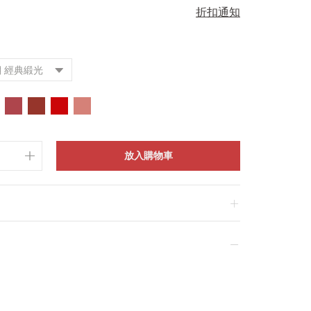
折扣通知
瑚 經典緞光
放入購物車