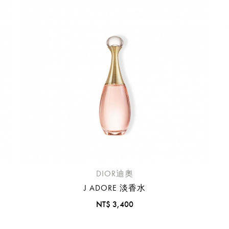
臺中國際機場(RMQ)
高雄國際機場(KHH)
醒您：
品線上預訂服務限
國際線出境旅客
使用
機場的下單時間皆不相同，細節或訂購流程指引，請瀏覽
購物
DIOR迪奧
J ADORE 淡香水
NT$ 3,400