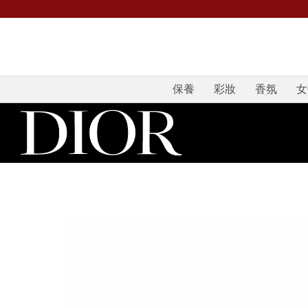
保養
彩妝
香氛
女