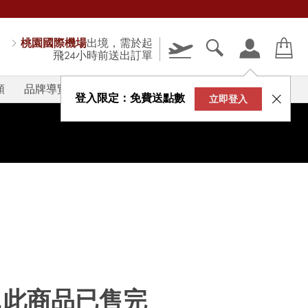
桃園國際機場
出境，需於起
飛24小時前送出訂單
類
品牌導覽
V-STORY
登入限定：免費送點數
立即登入
...此商品已售完