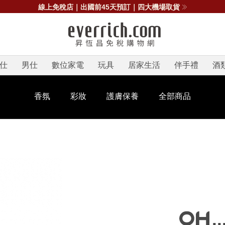
線上免稅店｜出國前45天預訂｜四大機場取貨
仕
男仕
數位家電
玩具
居家生活
伴手禮
酒
香氛
彩妝
護膚保養
全部商品