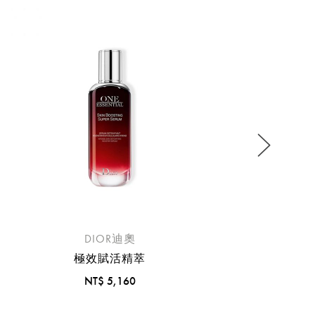
MD
流程說
DIOR迪奧
極效賦活精萃
NT$ 5,160