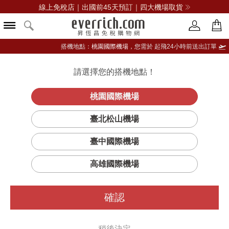
線上免稅店｜出國前45天預訂｜四大機場取貨
搭機地點：
桃園國際機場，
您需於 起飛24小時前送出訂單
請選擇您的搭機地點！
登入限定：免費送點數
品牌選單
立即登入
桃園國際機場
SAUVAGE曠野
首頁
香氛
男性香水
迪奧
臺北松山機場
之心香氛
臺中國際機場
高雄國際機場
確認
稍後決定