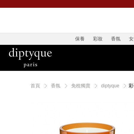
保養
彩妝
香氛
女
彩
首頁
香氛
免稅獨賣
diptyque