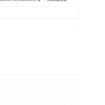
換貨，須整筆刷退後重新購買
贈品皆為數量有限，送完為止
達到滿額優惠門檻，以系統計算為準
計
留變更或終止之權利
稍後決定
電