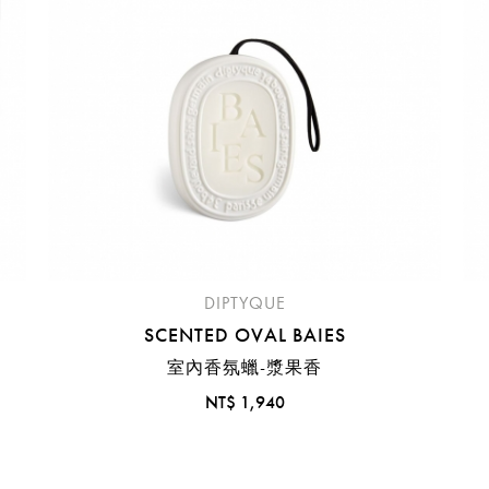
桃園國際機場(TPE)
臺北松山機場(TSA)
臺中國際機場(RMQ)
高雄國際機場(KHH)
折扣通知
您必須登入才有辦法使用喜愛清單！
折扣通知
醒您：
品線上預訂服務限
國際線出境旅客
使用
機場的下單時間皆不相同，細節或訂購流程指引，請瀏覽
購物
DIPTYQUE
SCENTED OVAL BAIES
室內香氛蠟-漿果香
NT$ 1,940