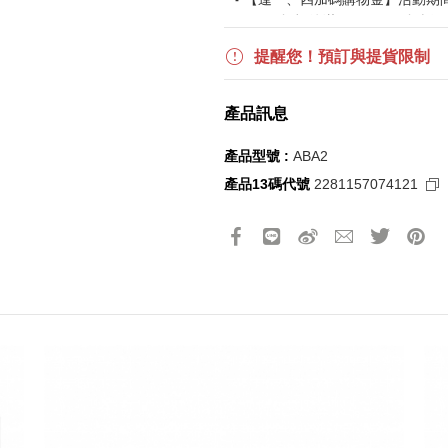
$850 折扣後滿$15,000 可折抵
更多優惠請見
旅人挑戰賽
活動頁
提醒您！預訂與提貨限制
《刷指定信用卡優惠》
產品訊息
活動詳情請參見
信用卡優惠指南
如使用信用卡分期，無法部分退
產品型號 :
ABA2
實際折扣金額以系統顯示為準
產品13碼代號
2281157074121
《網站活動限制說明》
所有活動皆訂單成立時間為準，
所有活動皆以系統自動計算是否
所有活動皆不可不同訂單相互累
所有活動昇恆昌股份有限公司保
請選擇您的搭機地點