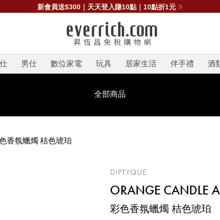
線上免稅店｜出國前45天預訂｜四大機場取貨
仕
男仕
數位家電
玩具
居家生活
伴手禮
酒
全部商品
色香氛蠟燭 桔色琥珀
DIPTYQUE
ORANGE CANDLE 
彩色香氛蠟燭 桔色琥珀