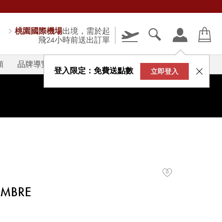
桃園國際機場
出境，需於起
飛24小時前送出訂單
類
品牌導覽
V-STORY
登入限定：免費送點數
立即登入
AMBRE