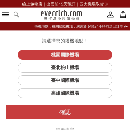
線上免稅店｜出國前45天預訂｜四大機場取貨
搭機地點：
桃園國際機場，
您需於 起飛24小時前送出訂單
請選擇您的搭機地點！
登入限定：免費送點數
品牌選單
立即登入
桃園國際機場
Ortie (蕁麻)-
首頁
香氛
居家香氛
diptyque
臺北松山機場
經典蠟燭
臺中國際機場
高雄國際機場
確認
稍後決定