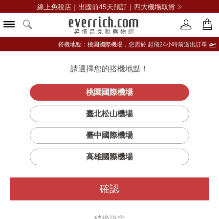
線上免稅店｜出國前45天預訂｜四大機場取貨
搭機地點：
桃園國際機場，
您需於 起飛24小時前送出訂單
請選擇您的搭機地點！
登入限定：免費送點數
品牌選單
立即登入
桃園國際機場
艾地苯
首頁
保養
臉部保養
伊麗莎白雅頓
臺北松山機場
睫眉再生修護精華
臺中國際機場
高雄國際機場
確認
稍後決定