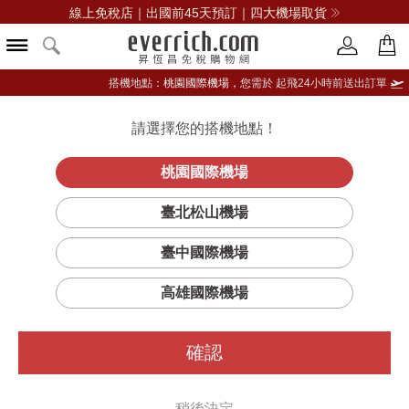
線上免稅店｜出國前45天預訂｜四大機場取貨
搭機地點：
桃園國際機場，
您需於 起飛24小時前送出訂單
請選擇您的搭機地點！
登入限定：免費送點數
品牌選單
立即登入
桃園國際機場
經典風格玫
首頁
女仕
女錶
阿瑪尼(精品)
臺北松山機場
瑰金腕錶
臺中國際機場
高雄國際機場
確認
稍後決定