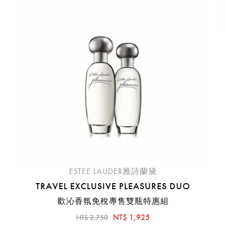
臺中國際機場(RMQ)
高雄國際機場(KHH)
醒您：
品線上預訂服務限
國際線出境旅客
使用
機場的下單時間皆不相同，細節或訂購流程指引，請瀏覽
購物
ESTEE LAUDER雅詩蘭黛
TRAVEL EXCLUSIVE PLEASURES DUO
歡沁香氛免稅專售雙瓶特惠組
NT$ 1,925
NT$ 2,750