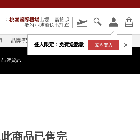
桃園國際機場
出境，需於起
飛24小時前送出訂單
類
品牌導覽
V-STORY
登入限定：免費送點數
立即登入
品牌資訊
...此商品已售完