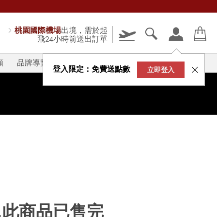
桃園國際機場
出境，需於起
飛24小時前送出訂單
類
品牌導覽
V-STORY
登入限定：免費送點數
立即登入
...此商品已售完