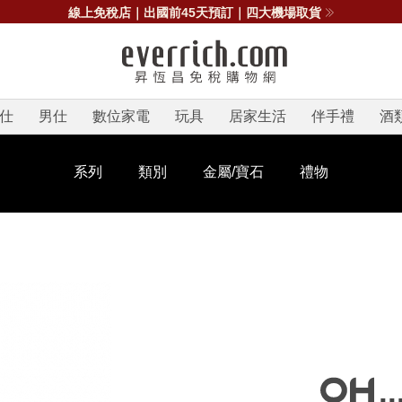
線上免稅店｜出國前45天預訂｜四大機場取貨
仕
男仕
數位家電
玩具
居家生活
伴手禮
酒
系列
類別
金屬/寶石
禮物