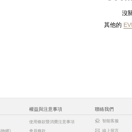
沒
請選擇您的搭機地點
其他的
EV
桃園國際機場(TPE)
臺北松山機場(TSA)
臺中國際機場(RMQ)
高雄國際機場(KHH)
醒您：
品線上預訂服務限
國際線出境旅客
使用
機場的下單時間皆不相同，細節或訂購流程指引，請瀏覽
購物
權益與注意事項
聯絡我們
智能客服
使用條款暨消費注意事項
線上留言
購物網》
會員條款