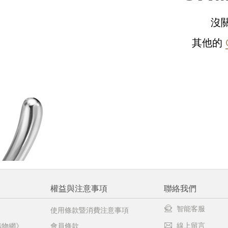
沒
請選擇您的搭機地點
其他的
桃園國際機場(TPE)
臺北松山機場(TSA)
臺中國際機場(RMQ)
高雄國際機場(KHH)
醒您：
品線上預訂服務限
國際線出境旅客
使用
機場的下單時間皆不相同，細節或訂購流程指引，請瀏覽
購物
權益與注意事項
聯絡我們
智能客服
使用條款暨消費注意事項
線上留言
購物網》
會員條款