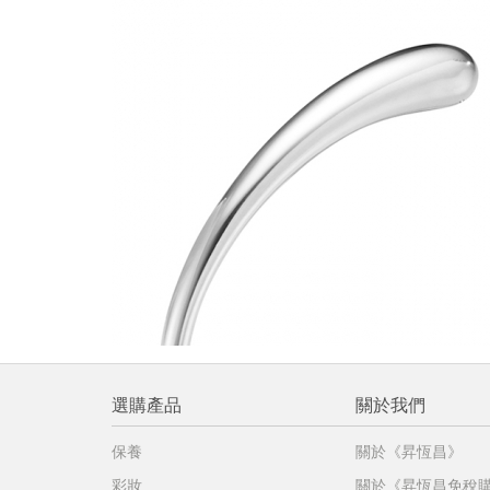
提
免稅
不同
明
。
選購產品
關於我們
保養
關於《昇恆昌》
彩妝
關於《昇恆昌免稅