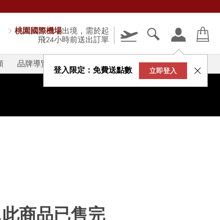
桃園國際機場
出境，需於起
飛24小時前送出訂單
類
品牌導覽
V-STORY
登入限定：免費送點數
立即登入
...此商品已售完