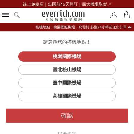
線上免稅店｜出國前45天預訂｜四大機場取貨
搭機地點：
桃園國際機場，
您需於 起飛24小時前送出訂單
請選擇您的搭機地點！
登入限定：免費送點數
立即登入
桃園國際機場
雄鷹威士忌
首頁
酒類
免稅獨賣
高原騎士
臺北松山機場
臺中國際機場
高雄國際機場
確認
稍後決定