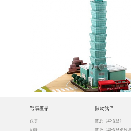
提
免稅
不同
明
。
選購產品
關於我們
保養
關於《昇恆昌》
彩妝
關於《昇恆昌免稅