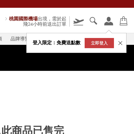
桃園國際機場
出境，需於起
飛24小時前送出訂單
類
品牌導覽
V-STORY
登入限定：免費送點數
立即登入
...此商品已售完