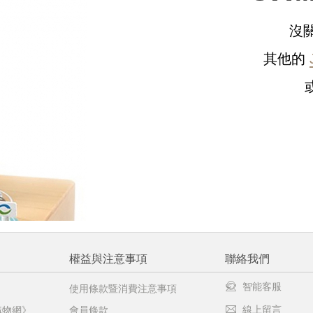
沒
請選擇您的搭機地點
其他的
桃園國際機場(TPE)
臺北松山機場(TSA)
臺中國際機場(RMQ)
高雄國際機場(KHH)
醒您：
品線上預訂服務限
國際線出境旅客
使用
機場的下單時間皆不相同，細節或訂購流程指引，請瀏覽
購物
權益與注意事項
聯絡我們
智能客服
使用條款暨消費注意事項
線上留言
購物網》
會員條款