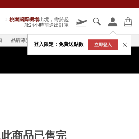
桃園國際機場
出境，需於起
飛24小時前送出訂單
類
品牌導覽
V-STORY
登入限定：免費送點數
立即登入
...此商品已售完