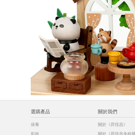
提
免稅
不同
明
。
選購產品
關於我們
保養
關於《昇恆昌》
彩妝
關於《昇恆昌免稅