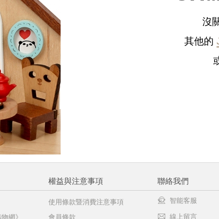
沒
請選擇您的搭機地點
其他的
桃園國際機場(TPE)
臺北松山機場(TSA)
臺中國際機場(RMQ)
高雄國際機場(KHH)
醒您：
品線上預訂服務限
國際線出境旅客
使用
機場的下單時間皆不相同，細節或訂購流程指引，請瀏覽
購物
權益與注意事項
聯絡我們
智能客服
使用條款暨消費注意事項
線上留言
購物網》
會員條款