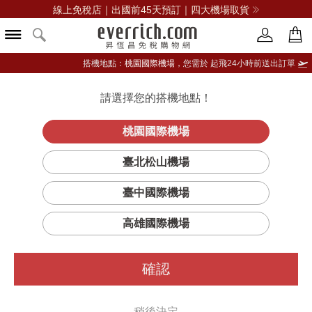
線上免稅店｜出國前45天預訂｜四大機場取貨
搭機地點：
桃園國際機場，
您需於 起飛24小時前送出訂單
請選擇您的搭機地點！
登入限定：免費送點數
品牌選單
立即登入
桃園國際機場
紅
首頁
香氛
居家香氛
Jo Malone London
臺北松山機場
玫瑰滿室幽香藤枝擴香特惠組
臺中國際機場
高雄國際機場
確認
稍後決定