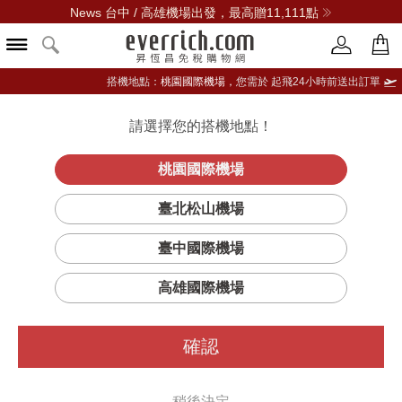
News 台中 / 高雄機場出發，最高贈11,111點
搭機地點：
桃園國際機場，
您需於 起飛24小時前送出訂單
請選擇您的搭機地點！
登入限定：免費送點數
品牌選單
立即登入
桃園國際機場
藍
首頁
香氛
居家香氛
Jo Malone London
臺北松山機場
風鈴 居室香氛工藝蠟燭
臺中國際機場
高雄國際機場
確認
稍後決定