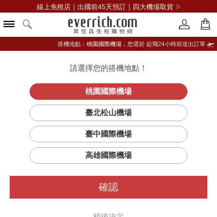
線上免稅店｜出國前45天預訂｜四大機場取貨
搭機地點：
桃園國際機場，
您需於 起飛24小時前送出訂單
請選擇您的搭機地點！
登入限定：免費送點數
立即登入
桃園國際機場
KVL獨奏 FINO
首頁
酒類
威士忌
噶瑪蘭
臺北松山機場
雪莉桶1L純麥威士忌
臺中國際機場
高雄國際機場
確認
稍後決定