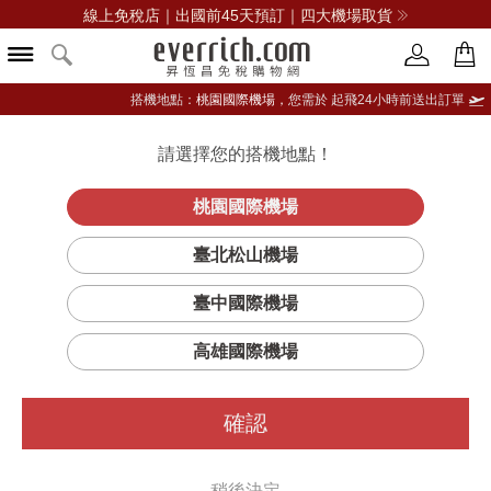
線上免稅店｜出國前45天預訂｜四大機場取貨
搭機地點：
桃園國際機場，
您需於 起飛24小時前送出訂單
請選擇您的搭機地點！
登入限定：免費送點數
立即登入
桃園國際機場
KVL MZL.獨奏雪
首頁
酒類
威士忌
噶瑪蘭
臺北松山機場
莉桶
臺中國際機場
高雄國際機場
確認
稍後決定