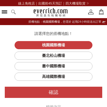
線上免稅店｜出國前45天預訂｜四大機場取貨
搭機地點：
桃園國際機場，
您需於 起飛24小時前送出訂單
請選擇您的搭機地點！
登入限定：免費送點數
品牌選單
立即登入
桃園國際機場
11kDa超導全
首頁
保養
臉部保養
契爾氏
臺北松山機場
能修護露100ML特大裝
臺中國際機場
高雄國際機場
確認
稍後決定