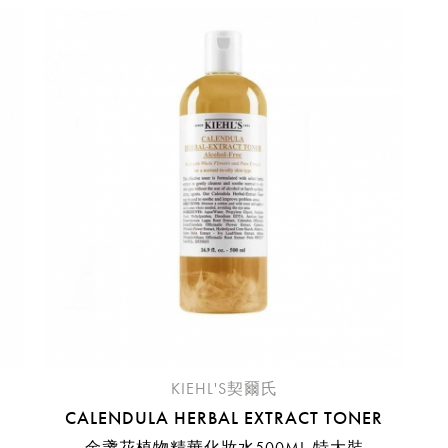
請選擇您的搭機地點
桃園國際機場(TPE)
臺北松山機場(TSA)
臺中國際機場(RMQ)
高雄國際機場(KHH)
折扣通知
您必須登入才有辦法使用喜愛清單！
折扣通知
醒您：
品線上預訂服務限
國際線出境旅客
使用
機場的下單時間皆不相同，細節或訂購流程指引，請瀏覽
購物
KIEHL'S契爾氏
CALENDULA HERBAL EXTRACT TONER
金盞花植物精華化妝水500ML-特大裝