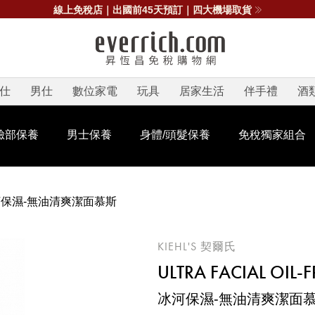
線上免稅店｜出國前45天預訂｜四大機場取貨
仕
男仕
數位家電
玩具
居家生活
伴手禮
酒
臉部保養
男士保養
身體/頭髮保養
免稅獨家組合
保濕-無油清爽潔面慕斯
KIEHL'S 契爾氏
ULTRA FACIAL OIL-
冰河保濕-無油清爽潔面