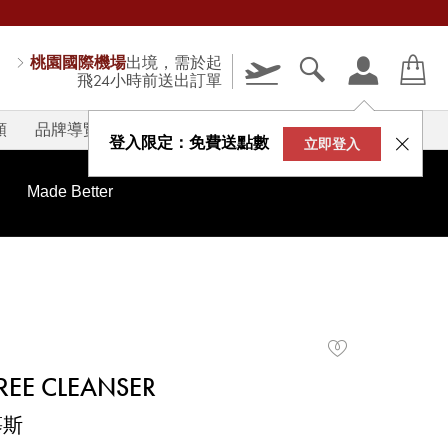
桃園國際機場
出境，需於起
飛24小時前送出訂單
類
品牌導覽
V-STORY
登入限定：免費送點數
立即登入
Made Better
FREE CLEANSER
慕斯