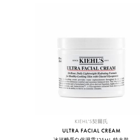
提
免稅
不同
明
。
KIEHL'S契爾氏
ULTRA FACIAL CREAM
冰河醣蛋白保濕霜125ML-特大裝