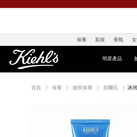
保養
彩妝
香氛
女
明星產品
冰河
首頁
保養
臉部保養
契爾氏