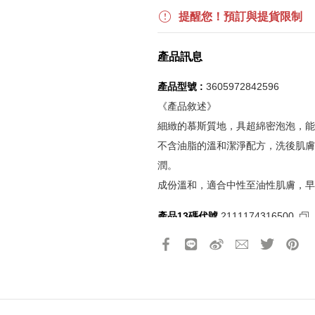
更多優惠請見
旅人挑戰賽
活動頁
提醒您！預訂與提貨限制
《刷指定信用卡優惠》
產品訊息
活動詳情請參見
信用卡優惠指南
如使用信用卡分期，無法部分退
產品型號 :
3605972842596
實際折扣金額以系統顯示為準
《產品敘述》
細緻的慕斯質地，具超綿密泡泡，能
《網站活動限制說明》
不含油脂的溫和潔淨配方，洗後肌膚
所有活動皆訂單成立時間為準，
潤。
所有活動皆以系統自動計算是否
成份溫和，適合中性至油性肌膚，早
所有活動皆不可不同訂單相互累
所有活動昇恆昌股份有限公司保
產品13碼代號
2111174316500