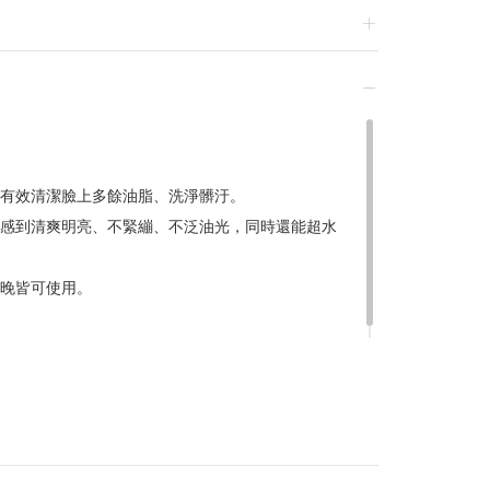
換貨，須整筆刷退後重新購買
有效清潔臉上多餘油脂、洗淨髒汙。
感到清爽明亮、不緊繃、不泛油光，同時還能超水
贈品皆為數量有限，送完為止
達到滿額優惠門檻，以系統計算為準
晚皆可使用。
計
留變更或終止之權利