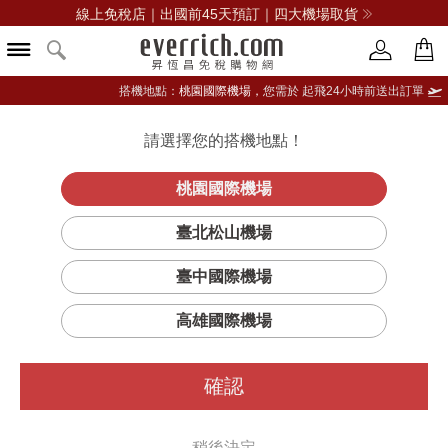
線上免稅店｜出國前45天預訂｜四大機場取貨
搭機地點：
桃園國際機場，
您需於 起飛24小時前送出訂單
請選擇您的搭機地點！
登入限定：免費送點數
立即登入
桃園國際機場
53度新二鍋
首頁
酒類
中式白酒
金門酒廠
臺北松山機場
頭瓷瓶 1L
臺中國際機場
高雄國際機場
確認
稍後決定