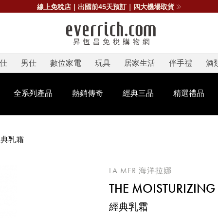
線上免稅店｜出國前45天預訂｜四大機場取貨
仕
男仕
數位家電
玩具
居家生活
伴手禮
酒
全系列產品
熱銷傳奇
經典三品
精選禮品
經典乳霜
LA MER 海洋拉娜
THE MOISTURIZING
經典乳霜