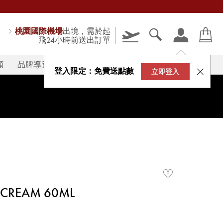
桃園國際機場
出境，需於起
飛24小時前送出訂單
類
品牌導覽
V-STORY
登入限定：免費送點數
立即登入
 CREAM 60ML