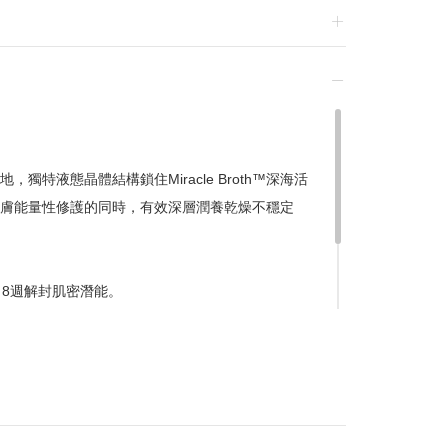
贈小學生課本小圓鏡
扣後滿$6,000，贈小學生課本娃娃盲盒
/07/01-2026/08/20 逢一、四加碼購物金
獨特液態晶體結構鎖住Miracle Broth™深海活
膚能量性修護的同時，有效深層潤養乾燥不穩定
換貨，須整筆刷退後重新購買
，8週解封肌密潛能。
贈品皆為數量有限，送完為止
達到滿額優惠門檻，以系統計算為準
計
留變更或終止之權利