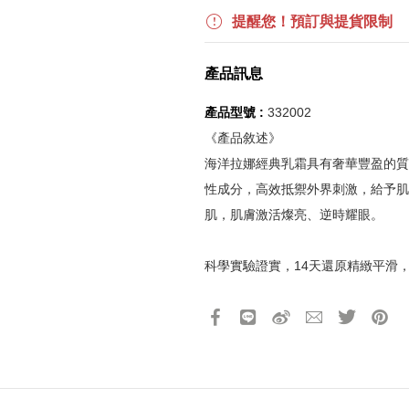
【下單贈】全館消費不限金額，
【滿$6,000贈】全館單筆消費折
提醒您！預訂與提貨限制
波段活動：
【逢一、四加碼購物金】活動期間2026
產品訊息
$850 折扣後滿$15,000 可折抵
更多優惠請見
旅人挑戰賽
活動頁
產品型號 :
332002
《產品敘述》
《刷指定信用卡優惠》
海洋拉娜經典乳霜具有奢華豐盈的質地，
活動詳情請參見
信用卡優惠指南
性成分，高效抵禦外界刺激，給予肌
如使用信用卡分期，無法部分退
實際折扣金額以系統顯示為準
肌，肌膚激活燦亮、逆時耀眼。
科學實驗證實，14天還原精緻平滑
《網站活動限制說明》
所有活動皆訂單成立時間為準，
適用於任何膚質、任何季節。
所有活動皆以系統自動計算是否
所有活動皆不可不同訂單相互累
產品13碼代號
所有活動昇恆昌股份有限公司保
2112163033200