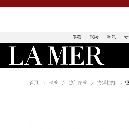
保養
彩妝
香氛
女
首頁
保養
臉部保養
海洋拉娜