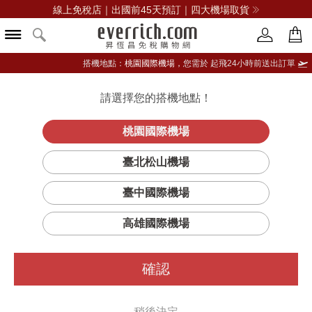
線上免稅店｜出國前45天預訂｜四大機場取貨
搭機地點：
桃園國際機場，
您需於 起飛24小時前送出訂單
請選擇您的搭機地點！
登入限定：免費送點數
品牌選單
立即登入
桃園國際機場
鈦金能量緊緻
首頁
保養
男仕保養
雅男士
臺北松山機場
精華
臺中國際機場
高雄國際機場
確認
稍後決定