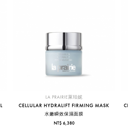
臺中國際機場(RMQ)
高雄國際機場(KHH)
醒您：
品線上預訂服務限
國際線出境旅客
使用
機場的下單時間皆不相同，細節或訂購流程指引，請瀏覽
購物
LA PRAIRIE萊珀妮
L
CELLULAR HYDRALIFT FIRMING MASK
C
水嫩瞬效保濕面膜
NT$ 6,380