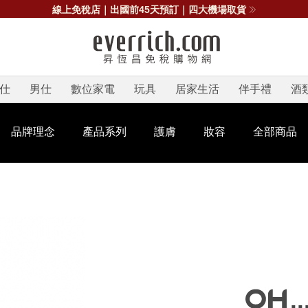
線上免稅店｜出國前45天預訂｜四大機場取貨
仕
男仕
數位家電
玩具
居家生活
伴手禮
酒
品牌理念
產品系列
護膚
妝容
全部商品