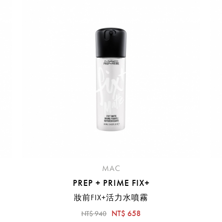
臺中國際機場(RMQ)
高雄國際機場(KHH)
醒您：
品線上預訂服務限
國際線出境旅客
使用
機場的下單時間皆不相同，細節或訂購流程指引，請瀏覽
購物
MAC
PREP + PRIME FIX+
妝前FIX+活力水噴霧
NT$ 658
NT$ 940