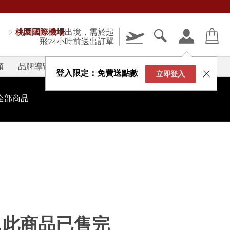
桃園國際機場
出境，需於起
飛24小時前送出訂單
類
品牌導覽
V-STORY
登入限定：免費送點數
立即登入
全部商品
...此商品已售完