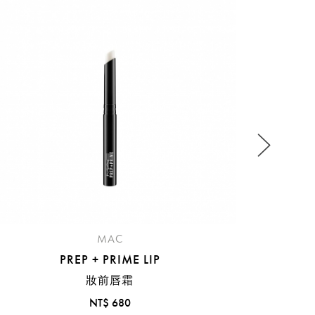
2
流程說
MAC
PREP + PRIME LIP
妝前唇霜
NT$ 680