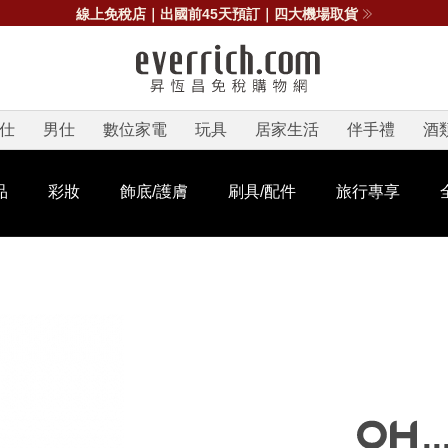
線上免稅店｜出國前45天預訂｜四大機場取貨
仕
男仕
數位家電
玩具
居家生活
伴手禮
酒
品
彩妝
飾底/護膚
刷具/配件
旅行專享