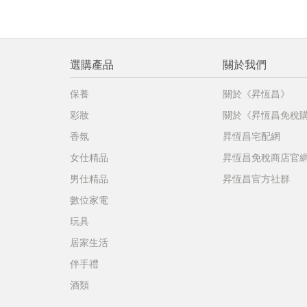
選購產品
關於我們
保養
關於《昇恆昌》
彩妝
關於《昇恆昌免稅
香氛
昇恆昌宅配網
女仕精品
昇恆昌免稅商店官
男仕精品
昇恆昌官方社群
數位家電
玩具
居家生活
伴手禮
酒類